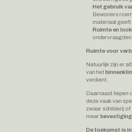
Het gebruik va
Bewoners roemen 
materiaal geeft
Ruimte en look
ondervraagden 
Ruimte voor verb
Natuurlijk zijn er 
van het 
binnenkli
verdient.
Daarnaast liepen 
deze vaak van spec
zwaar schilderij o
meer 
bevestigin
De toekomst is in