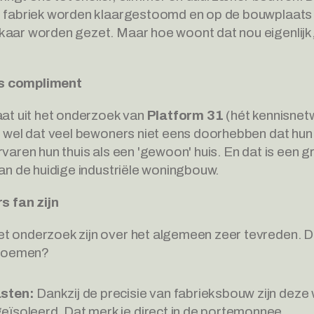
e fabriek worden klaargestoomd en op de bouwplaats a
aar worden gezet. Maar hoe woont dat nou eigenlijk, 
s compliment
aat uit het onderzoek van 
Platform 31
 (hét kennisnet
n wel dat veel bewoners niet eens doorhebben dat hun h
rvaren hun thuis als een 'gewoon' huis. En dat is een 
van de huidige industriële woningbouw.
 fan zijn
t onderzoek zijn over het algemeen zeer tevreden. D
j noemen?
asten:
 Dankzij de precisie van fabrieksbouw zijn deze
ïsoleerd. Dat merk je direct in de portemonnee.