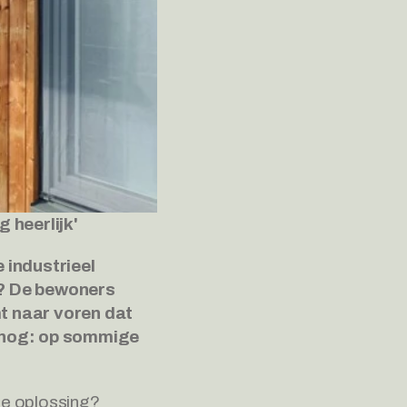
 heerlijk'
industrieel 
? De bewoners 
t naar voren dat 
 nog: op sommige 
e oplossing? 