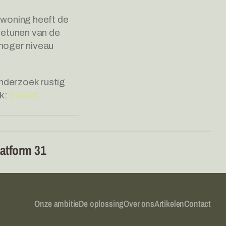
woning heeft de 
netunen van de 
hoger niveau 
onderzoek rustig 
k: 
Inzicht: 
atform 31
Onze ambitie
De oplossing
Over ons
Artikelen
Contact