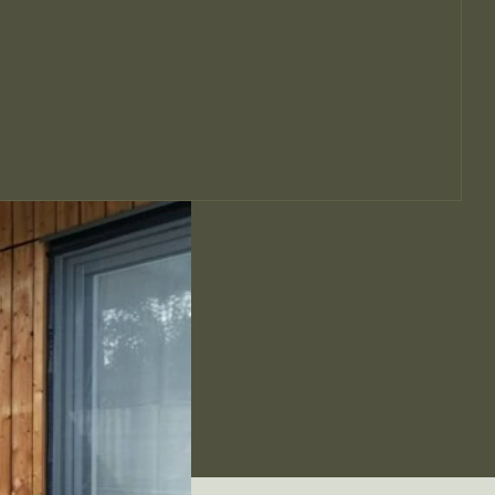
o
e
k