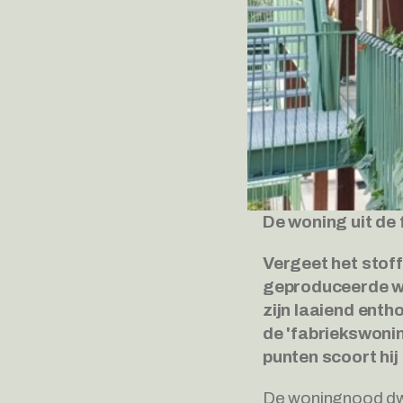
De woning uit de 
Vergeet het stoff
geproduceerde won
zijn laaiend enth
de 'fabriekswonin
punten scoort hij 
De woningnood dwi