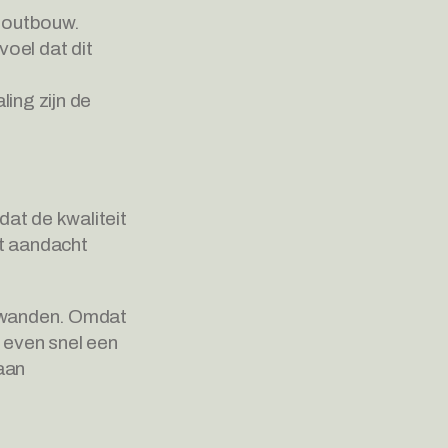
houtbouw. 
oel dat dit 
ng zijn de 
at de kwaliteit 
t aandacht 
 wanden. Omdat 
 even snel een 
an 