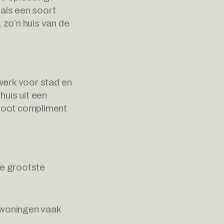
ls een soort 
zo’n huis van de 
werk voor stad en 
uis uit een 
groot compliment 
e grootste 
 woningen vaak 