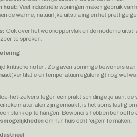
n hout:
 Veel industriële woningen maken gebruik van 
de warme, natuurlijke uitstraling en het prettige gev
.
s:
 Ook over het woonoppervlak en de moderne uitstrali
zeer te spreken.
etering
altijd kritische noten. Zo gaven sommige bewoners aan d
maat
(ventilatie en temperatuurregulering) nog wel wa
doe-het-zelvers tegen een praktisch dingetje aan: de
ifieke materialen zijn gemaakt, is het soms lastig om
f een plank op te hangen. Bewoners hebben behoefte a
gsmogelijkheden
 om hun huis echt 'eigen' te maken.
dustrieel