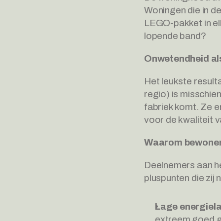
Woningen die in d
LEGO-pakket in elk
lopende band?
Onwetendheid al
Het leukste result
regio) is misschie
fabriek komt. Ze e
voor de kwaliteit 
Waarom bewoners
Deelnemers aan he
pluspunten die zi
Lage energiel
extreem goed ge