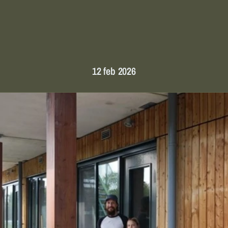
w
o
n
e
r
s
o
n
d
e
r
z
P
l
a
t
f
o
r
m
3
1
12 feb 2026